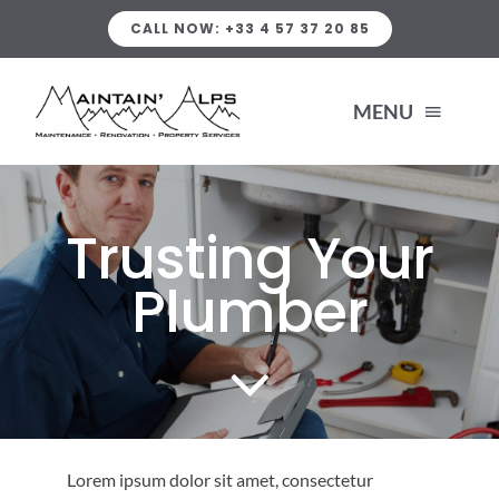
Skip
CALL NOW: +33 4 57 37 20 85
to
content
MENU
HOME
Trusting Your
SERVICES
Plumber
PLUMBING SERVICES
ABOUT US
HEATING
PORTFOLIO
Lorem ipsum dolor sit amet, consectetur