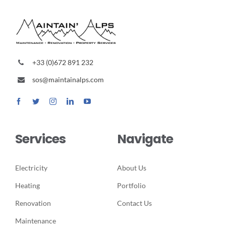
+33 (0)672 891 232
sos@maintainalps.com
Services
Navigate
Electricity
About Us
Heating
Portfolio
Renovation
Contact Us
Maintenance