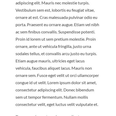
ELECTRICITY
CONTACT US
adipiscing elit. Mauris nec molestie turpis.
Vestibulum sem est, lobortis eu feugiat vitae,
ornare at est. Cras malesuada pulvinar odio eu
RENOVATION
FR
porta. Praesent eu ornare augue. Etiam vel nibh
ac sem finibus convallis. Suspendisse potenti.
MAINTENANCE
Proin id lorem ut sem pretium molestie. Proin
ornare, ante ut vehicula fringilla, justo urna
PROPERTY SERVICES
sodales tellus, et convallis arcu justo eu turpis.
Etiam augue mauris, ultricies eget lacus
vehicula, faucibus aliquet lacus. Mauris non
WELLNESS CENTRES – HOT TUB SAUNA & HAMMAM
ornare sem. Fusce eget velit ut orci ullamcorper
congue id ut velit. Lorem ipsum dolor sit amet,
consectetur adipiscing elit. Donec bibendum
sem ut tempor fermentum. Nullam mollis
consectetur velit, eget luctus velit vulputate et.